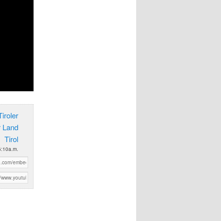
iroler
r Land
Tirol
6:10a.m.