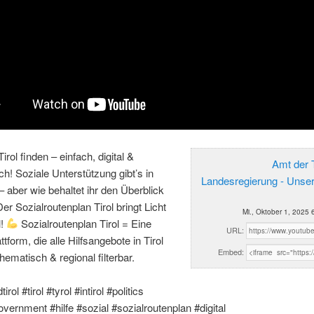
 Tirol finden – einfach, digital &
Amt der T
ich! Soziale Unterstützung gibt’s in
Landesregierung - Unse
 – aber wie behaltet ihr den Überblick
er Sozialroutenplan Tirol bringt Licht
Mi., Oktober 1, 2025 
l!
Sozialroutenplan Tirol = Eine
URL:
attform, die alle Hilfsangebote in Tirol
Embed:
hematisch & regional filterbar.
irol #tirol #tyrol #intirol #politics
government #hilfe #sozial #sozialroutenplan #digital