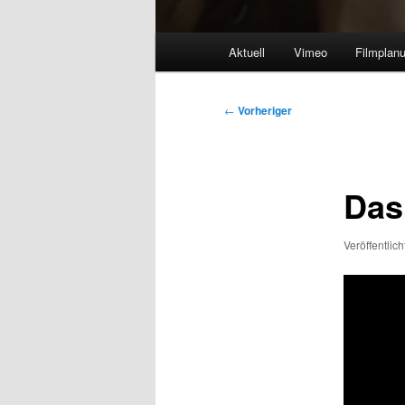
Hauptmenü
Aktuell
Vimeo
Filmplan
Beitragsnavigation
←
Vorheriger
Das 
Veröffentlic