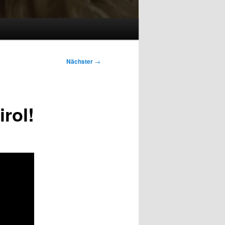
Nächster
→
irol!