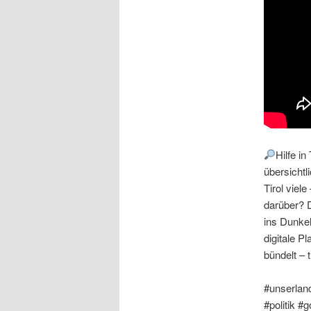
Hilfe in
übersichtl
Tirol viele
darüber? D
ins Dunke
digitale Pl
bündelt – t
#unserlandt
#politik #