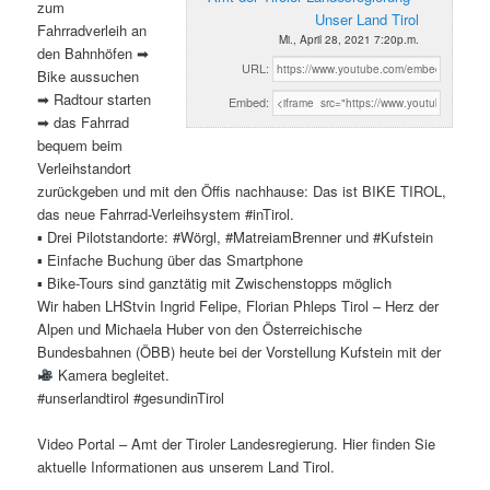
zum
Unser Land Tirol
Fahrradverleih an
Mi., April 28, 2021 7:20p.m.
den Bahnhöfen ➡
URL:
Bike aussuchen
➡ Radtour starten
Embed:
➡ das Fahrrad
bequem beim
Verleihstandort
zurückgeben und mit den Öffis nachhause: Das ist BIKE TIROL,
das neue Fahrrad-Verleihsystem #inTirol.
▪ Drei Pilotstandorte: #Wörgl, #MatreiamBrenner und #Kufstein
▪ Einfache Buchung über das Smartphone
▪ Bike-Tours sind ganztätig mit Zwischenstopps möglich
Wir haben LHStvin Ingrid Felipe, Florian Phleps Tirol – Herz der
Alpen und Michaela Huber von den Österreichische
Bundesbahnen (ÖBB) heute bei der Vorstellung Kufstein mit der
Kamera begleitet.
#unserlandtirol #gesundinTirol
Video Portal – Amt der Tiroler Landesregierung. Hier finden Sie
aktuelle Informationen aus unserem Land Tirol.