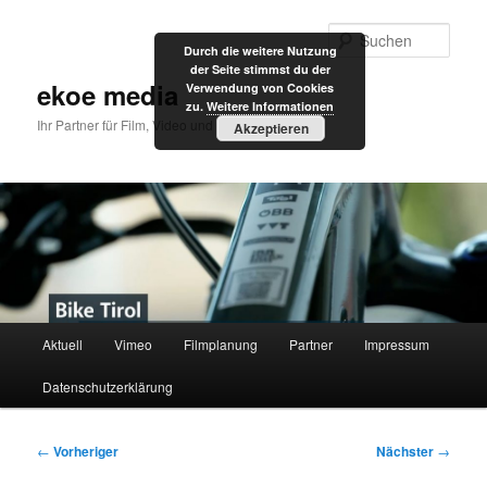
Zum
primären
Such
Durch die weitere Nutzung
Inhalt
der Seite stimmst du der
springen
ekoe media
Verwendung von Cookies
zu.
Weitere Informationen
Ihr Partner für Film, Video und Internet
Akzeptieren
Hauptmenü
Aktuell
Vimeo
Filmplanung
Partner
Impressum
Datenschutzerklärung
Beitragsnavigation
←
Vorheriger
Nächster
→