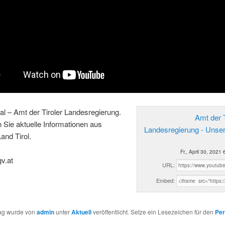
al – Amt der Tiroler Landesregierung.
Amt der T
n Sie aktuelle Informationen aus
Landesregierung - Unse
and Tirol.
Fr., April 30, 2021
gv.at
URL:
Embed:
rag wurde von
admin
unter
Aktuell
veröffentlicht. Setze ein Lesezeichen für den
Per