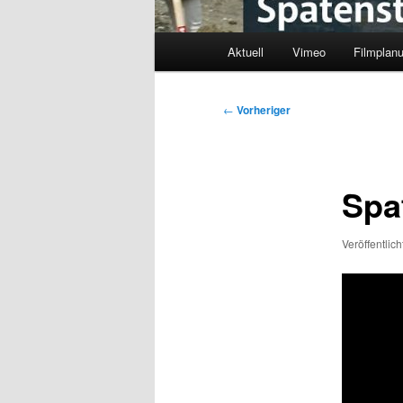
Hauptmenü
Aktuell
Vimeo
Filmplan
Beitragsnavigation
←
Vorheriger
Spa
Veröffentlic