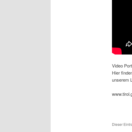
Video Port
Hier finde
unserem L
www.tirol.
Dieser Eint