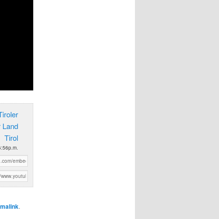
iroler
r Land
Tirol
 6:56p.m.
malink
.