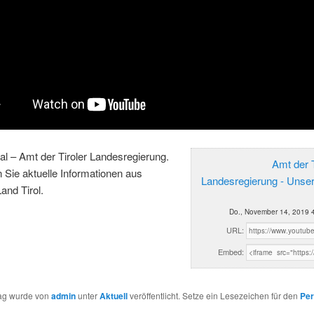
al – Amt der Tiroler Landesregierung.
Amt der T
n Sie aktuelle Informationen aus
Landesregierung - Unse
and Tirol.
Do., November 14, 2019 
URL:
Embed:
rag wurde von
admin
unter
Aktuell
veröffentlicht. Setze ein Lesezeichen für den
Per