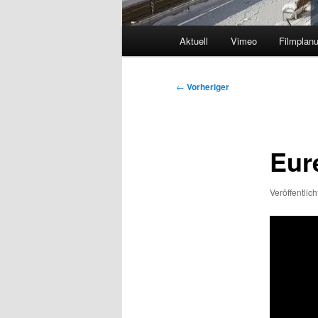
Hauptmenü
Aktuell
Vimeo
Filmplan
Beitragsnavigation
←
Vorheriger
Eur
Veröffentlic