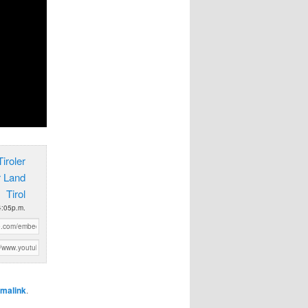
iroler
r Land
Tirol
4:05p.m.
malink
.