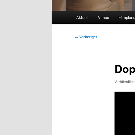
Hauptmenü
Aktuell
Vimeo
Filmplan
Beitragsnavigation
←
Vorheriger
Dop
Veröffentlic