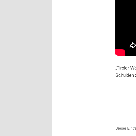
„Tiroler W
Schulden 
Dieser Eint