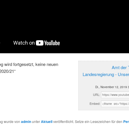
eg wird fortgesetzt, keine neuen
Amt der T
2020/21“
Landesregierung - Unse
Di., November 12, 2019 
URL:
Embed:
rag wurde von
admin
unter
Aktuell
veröffentlicht. Setze ein Lesezeichen für den
Per