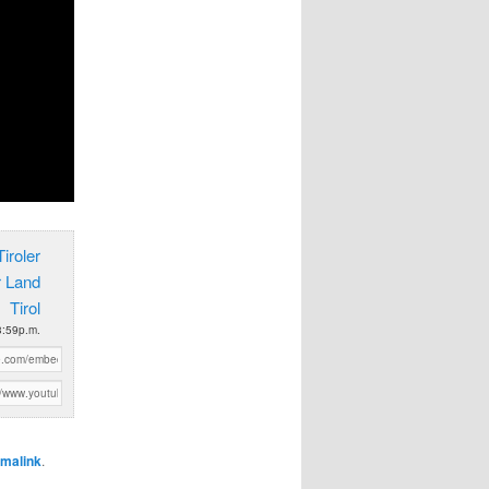
iroler
r Land
Tirol
3:59p.m.
malink
.