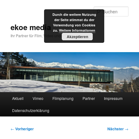
Zum
primären
Such
Durch die weitere Nutzung
Inhalt
der Seite stimmst du der
springen
ekoe media
Verwendung von Cookies
zu.
Weitere Informationen
Ihr Partner für Film, Video und Internet
Akzeptieren
Hauptmenü
Aktuell
Vimeo
Filmplanung
Partner
Impressum
Datenschutzerklärung
Beitragsnavigation
←
Vorheriger
Nächster
→