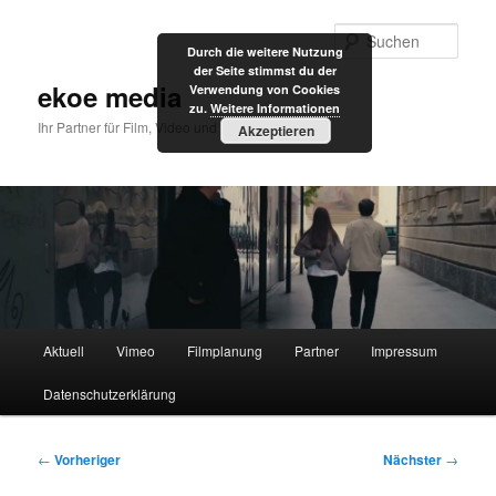
Zum
primären
Such
Durch die weitere Nutzung
Inhalt
der Seite stimmst du der
springen
ekoe media
Verwendung von Cookies
zu.
Weitere Informationen
Ihr Partner für Film, Video und Internet
Akzeptieren
Hauptmenü
Aktuell
Vimeo
Filmplanung
Partner
Impressum
Datenschutzerklärung
Beitragsnavigation
←
Vorheriger
Nächster
→