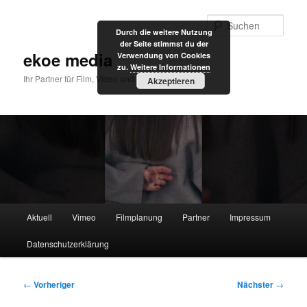
Zum
primären
Such
Durch die weitere Nutzung
Inhalt
der Seite stimmst du der
springen
ekoe media
Verwendung von Cookies
zu.
Weitere Informationen
Ihr Partner für Film, Video und Internet
Akzeptieren
Hauptmenü
Aktuell
Vimeo
Filmplanung
Partner
Impressum
Datenschutzerklärung
Beitragsnavigation
←
Vorheriger
Nächster
→