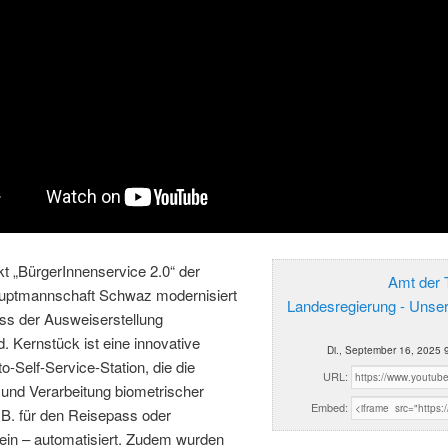
t „BürgerInnenservice 2.0“ der
Amt der T
uptmannschaft Schwaz modernisiert
Landesregierung - Unse
ss der Ausweiserstellung
 Kernstück ist eine innovative
Di., September 16, 2025 
to-Self-Service-Station, die die
URL:
 und Verarbeitung biometrischer
Embed:
 B. für den Reisepass oder
ein – automatisiert. Zudem wurden