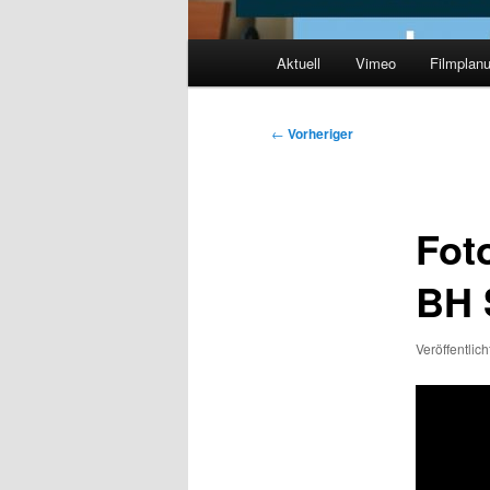
Hauptmenü
Aktuell
Vimeo
Filmplan
Beitragsnavigation
←
Vorheriger
Foto
BH 
Veröffentlic