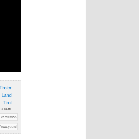
iroler
r Land
Tirol
9:31a.m.