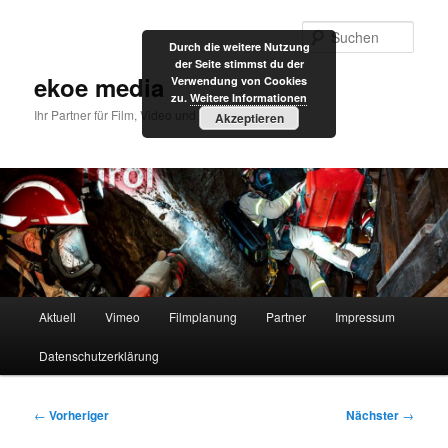
Zum
primären
Such
Durch die weitere Nutzung
Inhalt
der Seite stimmst du der
springen
ekoe media
Verwendung von Cookies
zu.
Weitere Informationen
Ihr Partner für Film, Video und Internet
Akzeptieren
Hauptmenü
Aktuell
Vimeo
Filmplanung
Partner
Impressum
Datenschutzerklärung
Beitragsnavigation
←
Vorheriger
Nächster
→