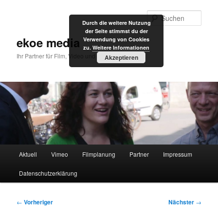
Zum
primären
Such
Durch die weitere Nutzung
Inhalt
der Seite stimmst du der
springen
ekoe media
Verwendung von Cookies
zu.
Weitere Informationen
Ihr Partner für Film, Video und Internet
Akzeptieren
Hauptmenü
Aktuell
Vimeo
Filmplanung
Partner
Impressum
Datenschutzerklärung
Beitragsnavigation
←
Vorheriger
Nächster
→