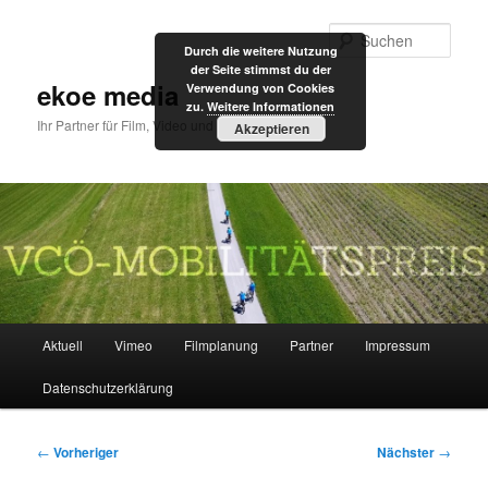
Zum
primären
Such
Durch die weitere Nutzung
Inhalt
der Seite stimmst du der
springen
ekoe media
Verwendung von Cookies
zu.
Weitere Informationen
Ihr Partner für Film, Video und Internet
Akzeptieren
Hauptmenü
Aktuell
Vimeo
Filmplanung
Partner
Impressum
Datenschutzerklärung
Beitragsnavigation
←
Vorheriger
Nächster
→