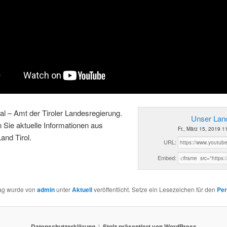
al – Amt der Tiroler Landesregierung.
Unser Land
n Sie aktuelle Informationen aus
Fr., März 15, 2019 1
and Tirol.
URL:
Embed:
rag wurde von
admin
unter
Aktuell
veröffentlicht. Setze ein Lesezeichen für den
Per
Datenschutzerklärung
Stolz präsentiert von WordPress