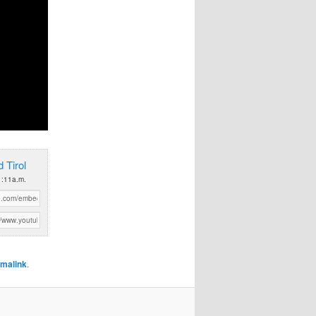
 Tirol
1:11a.m.
malink
.