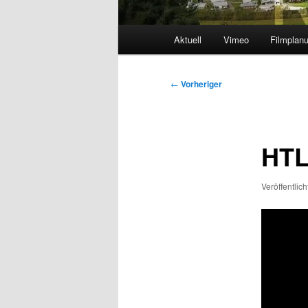
Hauptmenü
Aktuell
Vimeo
Filmplan
Beitragsnavigation
←
Vorheriger
HTL
Veröffentlic