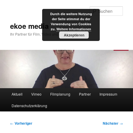
Zum
primären
Such
Durch die weitere Nutzung
Inhalt
der Seite stimmst du der
springen
ekoe media
Verwendung von Cookies
zu.
Weitere Informationen
Ihr Partner für Film, Video und Internet
Akzeptieren
Hauptmenü
Aktuell
Vimeo
Filmplanung
Partner
Impressum
Datenschutzerklärung
Beitragsnavigation
←
Vorheriger
Nächster
→