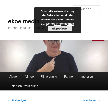
Zum
primären
Such
Durch die weitere Nutzung
Inhalt
der Seite stimmst du der
springen
ekoe media
Verwendung von Cookies
zu.
Weitere Informationen
Ihr Partner für Film, Video und Internet
Akzeptieren
Hauptmenü
Aktuell
Vimeo
Filmplanung
Partner
Impressum
Datenschutzerklärung
Beitragsnavigation
←
Vorheriger
Nächster
→