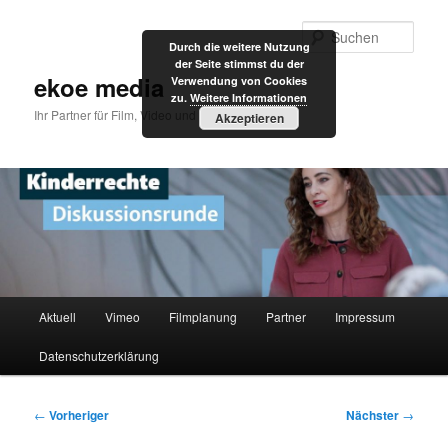
Zum
primären
Such
Durch die weitere Nutzung
Inhalt
der Seite stimmst du der
springen
ekoe media
Verwendung von Cookies
zu.
Weitere Informationen
Ihr Partner für Film, Video und Internet
Akzeptieren
Hauptmenü
Aktuell
Vimeo
Filmplanung
Partner
Impressum
Datenschutzerklärung
Beitragsnavigation
←
Vorheriger
Nächster
→