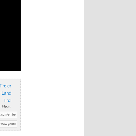
iroler
r Land
Tirol
6:18p.m.