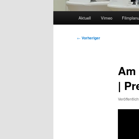
Hauptmenü
Aktuell
Vimeo
Filmplan
Beitragsnavigation
←
Vorheriger
Am 
| P
Veröffentlic