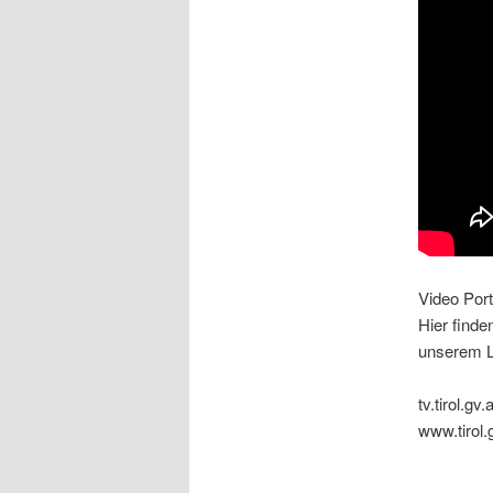
Video Port
Hier finde
unserem L
tv.tirol.gv.a
www.tirol.