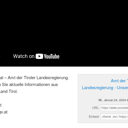
al – Amt der Tiroler Landesregierung.
Amt der T
n Sie aktuelle Informationen aus
Landesregierung - Unse
and Tirol.
Mi., Januar 24, 2024 
t
URL:
gv.at
Embed: