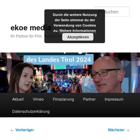
Zum
primären
Such
Durch die weitere Nutzung
Inhalt
der Seite stimmst du der
springen
ekoe media
Verwendung von Cookies
zu.
Weitere Informationen
Ihr Partner für Film, Video und Internet
Akzeptieren
Hauptmenü
Aktuell
Vimeo
Filmplanung
Partner
Impressum
Datenschutzerklärung
Beitragsnavigation
←
Vorheriger
Nächster
→