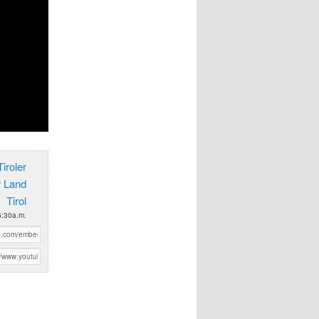
iroler
r Land
Tirol
6:30a.m.