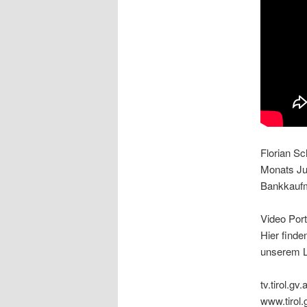
Florian Sc
Monats Ju
Bankkaufm
Video Port
Hier finde
unserem L
tv.tirol.gv.a
www.tirol.