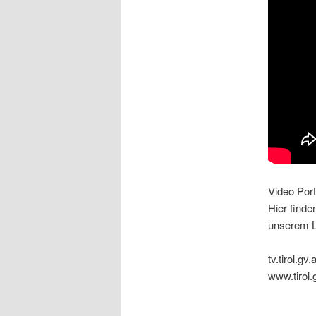
Video Port
Hier finde
unserem L
tv.tirol.gv.a
www.tirol.