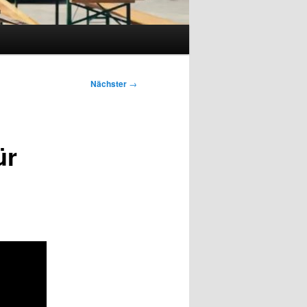
Nächster
→
ür