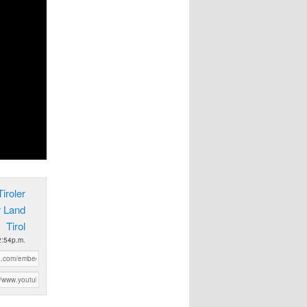
iroler
r Land
Tirol
2:54p.m.