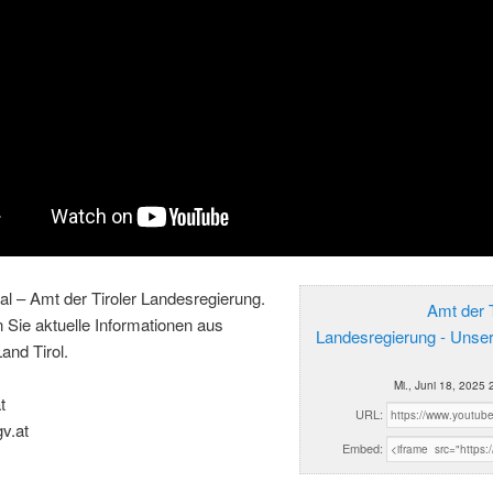
al – Amt der Tiroler Landesregierung.
Amt der T
n Sie aktuelle Informationen aus
Landesregierung - Unse
and Tirol.
Mi., Juni 18, 2025 
t
URL:
gv.at
Embed: