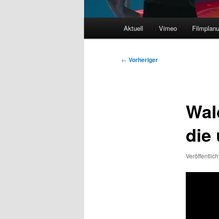
Hauptmenü
Aktuell
Vimeo
Filmplan
Beitragsnavigation
←
Vorheriger
Wald
die
Veröffentlic