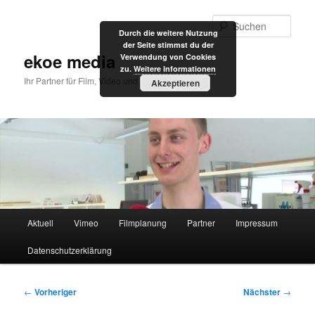
Zum
primären
Such
Durch die weitere Nutzung
Inhalt
der Seite stimmst du der
springen
ekoe media
Verwendung von Cookies
zu.
Weitere Informationen
Ihr Partner für Film, Video und Internet
Akzeptieren
Hauptmenü
Aktuell
Vimeo
Filmplanung
Partner
Impressum
Datenschutzerklärung
Beitragsnavigation
←
Vorheriger
Nächster
→