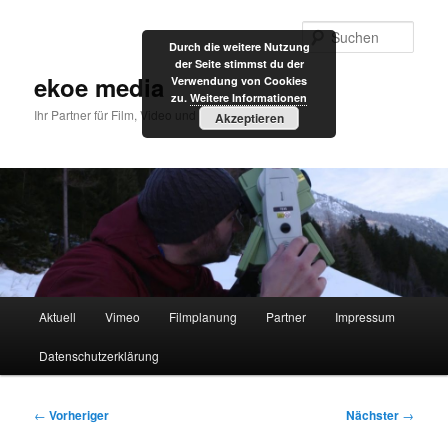
Zum
primären
Such
Durch die weitere Nutzung
Inhalt
der Seite stimmst du der
springen
ekoe media
Verwendung von Cookies
zu.
Weitere Informationen
Ihr Partner für Film, Video und Internet
Akzeptieren
Hauptmenü
Aktuell
Vimeo
Filmplanung
Partner
Impressum
Datenschutzerklärung
Beitragsnavigation
←
Vorheriger
Nächster
→