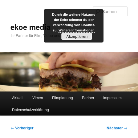
Zum
primären
Such
Durch die weitere Nutzung
Inhalt
der Seite stimmst du der
springen
ekoe media
Verwendung von Cookies
zu.
Weitere Informationen
Ihr Partner für Film, Video und Internet
Akzeptieren
Hauptmenü
Aktuell
Vimeo
Filmplanung
Partner
Impressum
Datenschutzerklärung
Beitragsnavigation
←
Vorheriger
Nächster
→