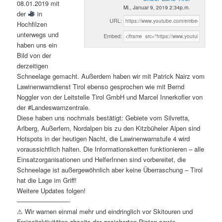
08.01.2019 mit
Mi., Januar 9, 2019 2:34p.m.
der
in
URL:
Hochfilzen
unterwegs und
Embed:
haben uns ein
Bild von der
derzeitigen
Schneelage gemacht. Außerdem haben wir mit Patrick Nairz vom
Lawinenwarndienst Tirol ebenso gesprochen wie mit Bernd
Noggler von der Leitstelle Tirol GmbH und Marcel Innerkofler von
der #Landeswarnzentrale.
Diese haben uns nochmals bestätigt: Gebiete vom Silvretta,
Arlberg, Außerfern, Nordalpen bis zu den Kitzbüheler Alpen sind
Hotspots in der heutigen Nacht, die Lawinenwarnstufe 4 wird
voraussichtlich halten. Die Informationsketten funktionieren – alle
Einsatzorganisationen und HelferInnen sind vorbereitet, die
Schneelage ist außergewöhnlich aber keine Überraschung – Tirol
hat die Lage im Griff!
Weitere Updates folgen!
————————-
⚠ Wir warnen einmal mehr und eindringlich vor Skitouren und
Freizeitaktivitäten abseits der gesicherten Pisten sowie