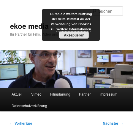
Zum
primären
Such
Durch die weitere Nutzung
Inhalt
der Seite stimmst du der
springen
ekoe media
Verwendung von Cookies
zu.
Weitere Informationen
Ihr Partner für Film, Video und Internet
Akzeptieren
Hauptmenü
Aktuell
Vimeo
Filmplanung
Partner
Impressum
Datenschutzerklärung
Beitragsnavigation
←
Vorheriger
Nächster
→