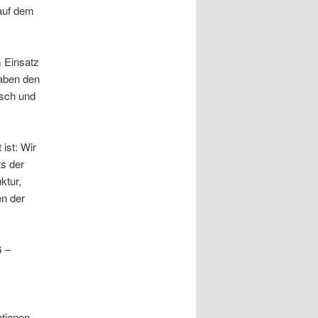
 auf dem
m Einsatz
haben den
asch und
ist: Wir
ts der
ktur,
en der
G –
ationen