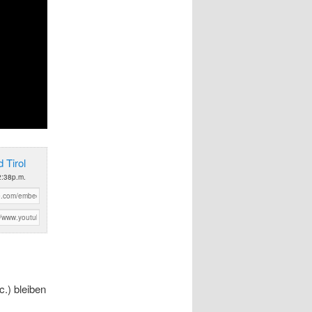
 Tirol
2:38p.m.
.) bleiben