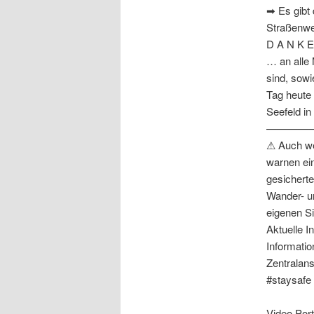
➡ Es gibt 
Straßenweg
D A N K E
… an alle 
sind, sowi
Tag heute
Seefeld in
————
⚠ Auch we
warnen ein
gesicherte
Wander- u
eigenen Si
Aktuelle I
Informatio
Zentralans
#staysafe 
Video Port