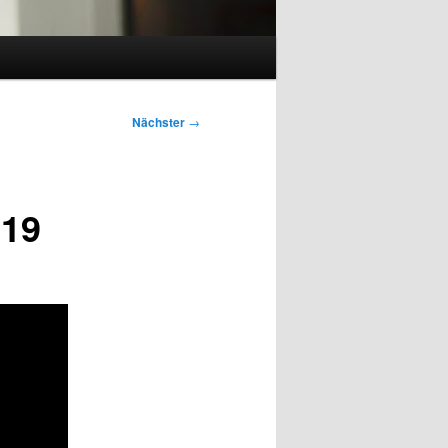
Nächster
→
019