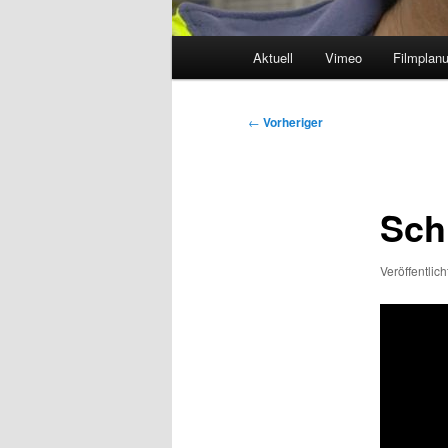
Hauptmenü
Aktuell
Vimeo
Filmplan
Beitragsnavigation
←
Vorheriger
Sch
Veröffentlic