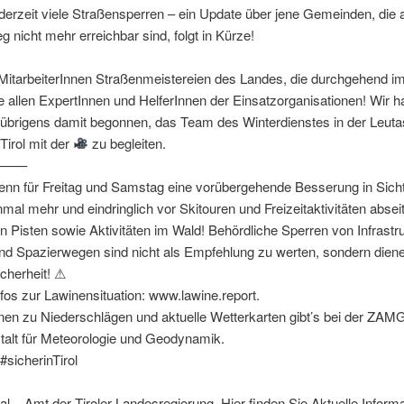
derzeit viele Straßensperren – ein Update über jene Gemeinden, die
 nicht mehr erreichbar sind, folgt in Kürze!
MitarbeiterInnen Straßenmeistereien des Landes, die durchgehend i
e allen ExpertInnen und HelferInnen der Einsatzorganisationen! Wir 
 übrigens damit begonnen, das Team des Winterdienstes in der Leut
 Tirol mit der
zu begleiten.
——–
nn für Freitag und Samstag eine vorübergehende Besserung in Sicht 
mal mehr und eindringlich vor Skitouren und Freizeitaktivitäten absei
n Pisten sowie Aktivitäten im Wald! Behördliche Sperren von Infrastru
nd Spazierwegen sind nicht als Empfehlung zu werten, sondern dien
cherheit! ⚠
nfos zur Lawinensituation: www.lawine.report.
nen zu Niederschlägen und aktuelle Wetterkarten gibt’s bei der ZAM
talt für Meteorologie und Geodynamik.
#sicherinTirol
al – Amt der Tiroler Landesregierung. Hier finden Sie Aktuelle Inform