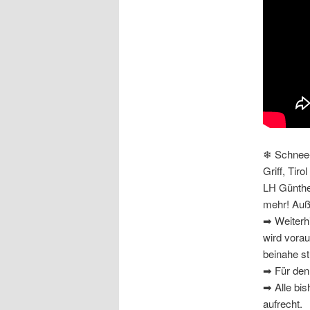
❄ Schnee-U
Griff, Tiro
LH Günthe
mehr! Au
➡ Weiterh
wird vorau
beinahe st
➡ Für den 
➡ Alle bis
aufrecht.