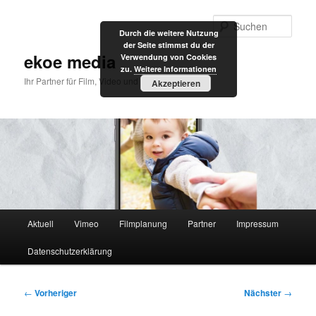
Zum
primären
Such
Durch die weitere Nutzung
Inhalt
der Seite stimmst du der
springen
ekoe media
Verwendung von Cookies
zu.
Weitere Informationen
Ihr Partner für Film, Video und Internet
Akzeptieren
Hauptmenü
Aktuell
Vimeo
Filmplanung
Partner
Impressum
Datenschutzerklärung
Beitragsnavigation
←
Vorheriger
Nächster
→