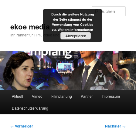
Zum
primären
Such
Durch die weitere Nutzung
Inhalt
der Seite stimmst du der
springen
ekoe media
Verwendung von Cookies
zu.
Weitere Informationen
Ihr Partner für Film, Video und Internet
Akzeptieren
Hauptmenü
Aktuell
Vimeo
Filmplanung
Partner
Impressum
Datenschutzerklärung
Beitragsnavigation
←
Vorheriger
Nächster
→